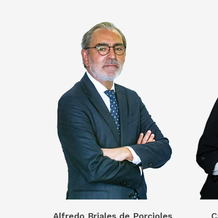
Alfredo Briales de Porcioles
C